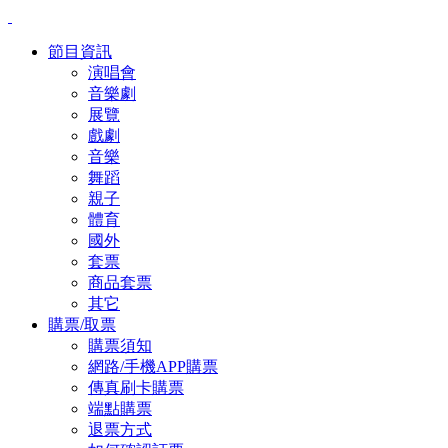
節目資訊
演唱會
音樂劇
展覽
戲劇
音樂
舞蹈
親子
體育
國外
套票
商品套票
其它
購票/取票
購票須知
網路/手機APP購票
傳真刷卡購票
端點購票
退票方式