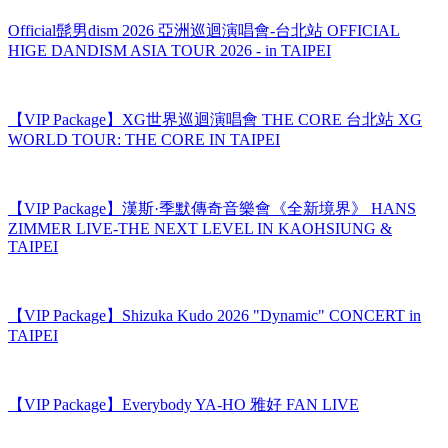
AI繪動的畫特展 台中站
Official髭男dism 2026 亞洲巡迴演唱會-台北站 OFFICIAL
HIGE DANDISM ASIA TOUR 2026 - in TAIPEI
【VIP Package】XG世界巡迴演唱會 THE CORE 台北站 XG
WORLD TOUR: THE CORE IN TAIPEI
【VIP Package】漢斯·季默傳奇音樂會《全新境界》 HANS
ZIMMER LIVE-THE NEXT LEVEL IN KAOHSIUNG &
TAIPEI
【VIP Package】Shizuka Kudo 2026 "Dynamic" CONCERT in
TAIPEI