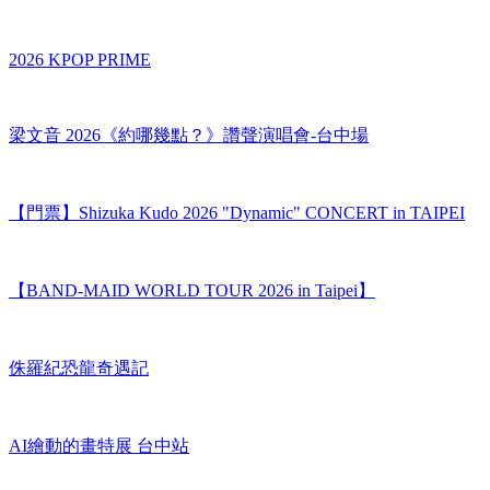
2026 HYERI ASIA TOUR FANMEETING〈HYERIDE〉IN
TAIPEI
2026 KPOP PRIME
梁文音 2026《約哪幾點？》讚聲演唱會-台中場
【門票】Shizuka Kudo 2026 "Dynamic" CONCERT in TAIPEI
【BAND-MAID WORLD TOUR 2026 in Taipei】
侏羅紀恐龍奇遇記