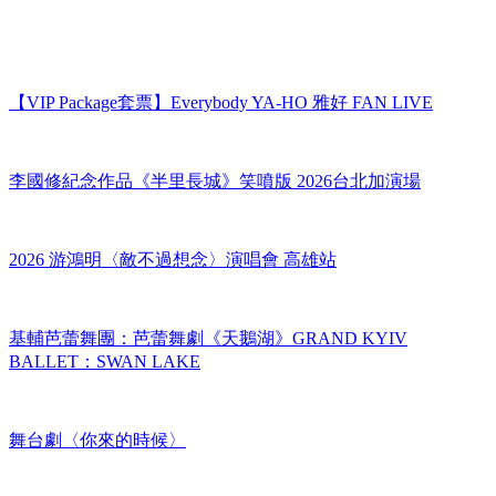
【VIP Package套票】Everybody YA-HO 雅好 FAN LIVE
李國修紀念作品《半里長城》笑噴版 2026台北加演場
2026 游鴻明〈敵不過想念〉演唱會 高雄站
基輔芭蕾舞團：芭蕾舞劇《天鵝湖》GRAND KYIV
BALLET：SWAN LAKE