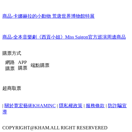
商品-2023火焰之舞台灣限定周邊
商品-卡娜赫拉的小動物 荒唐世界博物館特展
商品-全本音樂劇《西貢小姐》Miss Saigon官方巡演周邊商品
購票方式
網路
APP
端點購票
購票
購票
超商取票
|
關於寛宏藝術KHAMINC
|
隱私權政策
|
服務條款
|
防詐騙宣
導