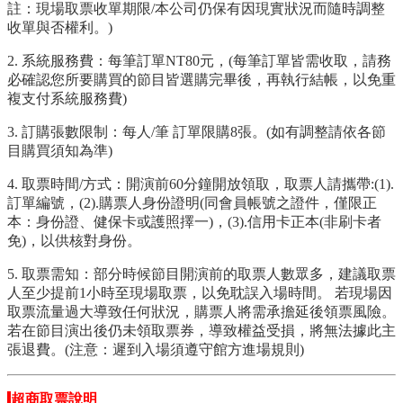
註：現場取票收單期限/本公司仍保有因現實狀況而隨時調整
收單與否權利。)
2. 系統服務費：每筆訂單NT80元，(每筆訂單皆需收取，請務
必確認您所要購買的節目皆選購完畢後，再執行結帳，以免重
複支付系統服務費)
3. 訂購張數限制：每人/筆 訂單限購8張。(如有調整請依各節
目購買須知為準)
4. 取票時間/方式：開演前60分鐘開放領取，取票人請攜帶:(1).
訂單編號，(2).購票人身份證明(同會員帳號之證件，僅限正
本：身份證、健保卡或護照擇一)，(3).信用卡正本(非刷卡者
免)，以供核對身份。
5. 取票需知：部分時候節目開演前的取票人數眾多，建議取票
人至少提前1小時至現場取票，以免耽誤入場時間。 若現場因
取票流量過大導致任何狀況，購票人將需承擔延後領票風險。
若在節目演出後仍未領取票券，導致權益受損，將無法據此主
張退費。(注意：遲到入場須遵守館方進場規則)
超商取票說明