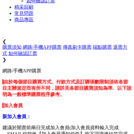
如何確認訂票
精采回顧
常見問題
商品專區
❮
購票須知
網路/手機APP購票
傳真刷卡購票
端點購票
退票方
式
如何確認訂票
❯
網路/手機APP購票
由於每個節目購買方式、付款方式及訂購張數限制須依各節
目主辦規定而有所不同，請詳見各節目購買須知為準、以下說
明為一般標準購票程序參考。
加入會員
新加入會員：
建議於開賣前兩日完成加入會員(加入會員資料輸入完成
→EMAIL信箱收【加入會員通知信件】按下認證連結並完成