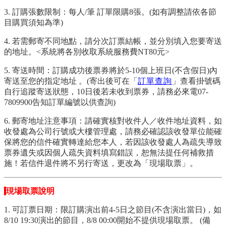
3. 訂購張數限制：每人/筆 訂單限購8張。(如有調整請依各節
目購買須知為準)
4. 若需郵寄不同地點，請分次訂票結帳，並分別填入您要寄送
的地址。<系統將各別收取系統服務費NT80元>
5. 寄送時間：訂購成功後票券將於5-10個上班日(不含假日)內
寄送至您的指定地址 。(寄出後可在「
訂單查詢
」查看掛號碼
自行追蹤寄送狀態，10日後若未收到票券，請務必來電07-
7809900告知訂單編號以供查詢)
6. 郵寄地址注意事項：請確實核對收件人／收件地址資料，如
收發處為公司行號或大樓管理處，請務必確認該收發單位能確
保將您的信件確實轉達給您本人，若因該收發處人為疏失導致
票券遺失或因個人疏失資料填寫錯誤，恕無法提任何補救措
施！若信件退件將不另行寄送，更改為「現場取票」。
現場取票說明
1. 可訂票日期：限訂購演出前4-5日之節目(不含演出當日)，如
8/10 19:30演出的節目，8/8 00:00開始不提供現場取票。 (備