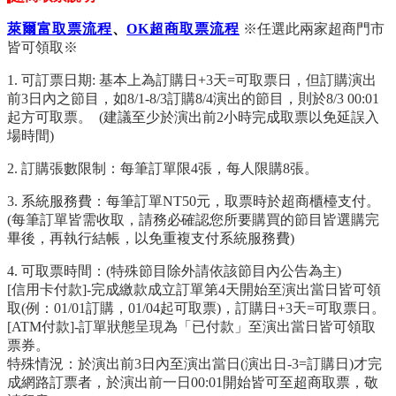
萊爾富取票流程
、
OK超商取票流程
※任選此兩家超商門市
皆可領取※
1.
可訂票日期: 基本上為訂購日+3天=可取票日，但訂購演出
前3日內之節目，如8/1-8/3訂購8/4演出的節目，則於8/3 00:01
起方可取票。 (建議至少於演出前2小時完成取票以免延誤入
場時間)
2. 訂購張數限制：每筆訂單限4張，每人限購8張。
3. 系
統服務費：每筆訂單NT50元，取票時於超商櫃檯支付。
(每筆訂單皆需收取，請務必確認您所要購買的節目皆選購完
畢後，再執行結帳，以免重複支付系統服務費)
4. 可取票時間：(特殊節目除外請依該節目內公告為主)
[信用卡付款]-完成繳款成立訂單第4天開始至演出當日皆可領
取(例：01/01訂購，01/04起可取票)，訂購日+3天=可取票日。
[ATM付款]-訂單狀態呈現為「已付款」至演出當日皆可領取
票券。
特殊情況：於演出前3日內至演出當日(演出日-3=訂購日)才完
成網路訂票者，於演出前一日00:01開始皆可至超商取票，敬