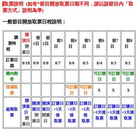
取票說明 (如有
*
節目開放取票日期不同，請以該節目內
「取
票方式」說明
為準)
一般節目開放取票日程說明：
開
購
前
前
演日
前3
前4
前5
前6
前7
前8
票時
1日
2日
閉
日
日
日
日
日
日
程
展日
訂票日
8/10
8/9
8/8
8/7
8/6
8/5
8/4
8/3
8/2
期
國內郵
可訂購
可訂購
可訂購
寄
日
日
日
現場取
可訂購
可訂購
X
X
X
票
日
日
開
開演
開演
訂購日
訂購日
訂購日
演當
訂購日
訂購日
訂購日
超商取
當日
當日
+3天
+3天
+3天
日
+3天後
+3天後
+3天後
票
閉
閉展
後
後
後
閉
取票
取票
取票
展日
日
取票
取票
取票
展日