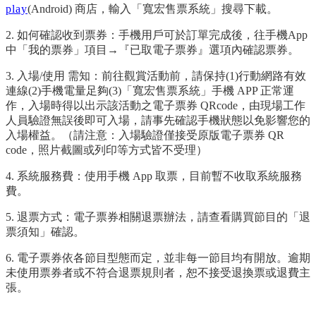
play
(Android) 商店，輸入「寬宏售票系統」搜尋下載。
2. 如何確認收到票券：手機用戶可於訂單完成後，往手機App
中「我的票券」項目→『已取電子票券』選項內確認票券。
3. 入場/使用 需知：前往觀賞活動前，請保持(1)行動網路有效
連線(2)手機電量足夠(3)「寬宏售票系統」手機 APP 正常運
作，入場時得以出示該活動之電子票券 QRcode，由現場工作
人員驗證無誤後即可入場，請事先確認手機狀態以免影響您的
入場權益。（請注意：入場驗證僅接受原版電子票券 QR
code，照片截圖或列印等方式皆不受理）
4. 系統服務費：使用手機 App 取票，目前暫不收取系統服務
費。
5. 退票方式：電子票券相關退票辦法，請查看購買節目的「退
票須知」確認。
6. 電子票券依各節目型態而定，並非每一節目均有開放。逾期
未使用票券者或不符合退票規則者，恕不接受退換票或退費主
張。