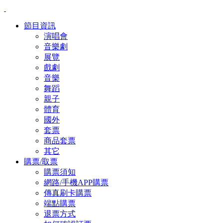
節目資訊
演唱會
音樂劇
展覽
戲劇
音樂
舞蹈
親子
體育
國外
套票
商品套票
其它
購票/取票
購票須知
網路/手機APP購票
傳真刷卡購票
端點購票
退票方式