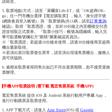
請留意。
5. 取票地點/方式：請至「萊爾富Life-ET」或「OK超商OK-
go」任一門市機台選擇【寬宏購取票】，輸入「身分證字號
(網路會員登入帳號)」與「取票號碼(共11碼，請至
訂單查詢
確認)」取得「取票憑證」後，並於10分鐘之內至櫃檯交付憑
證並領取正式票券。 『取票小技巧：帳號為隱藏碼，輸入完
畢可點選帳號欄右方"眼睛"圖案確認其資訊』
※「取票憑證」若超過10分鐘未使用，請過30分鐘後再至超商
機台重新取得。
※若演出當日取票發生異常，請至演出現場售票櫃台，服務人
員可供協助。
6. 逾期未取票者視同售出如已不符合退票期限，恕不接受退換
票辦理。
手機APP取票說明 (需下載 寬宏售票系統 手機APP)
寬宏售票系統 提供 iOS 及 Android 系統行動用戶專屬 App ，
進行行動購票及取票使用。
1. APP 下載方式：請進入
App Store
(iOS) 或
Google