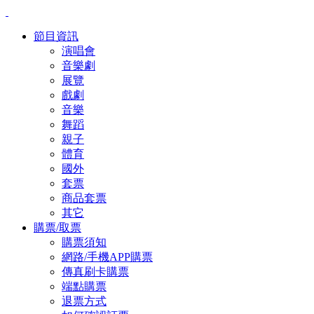
節目資訊
演唱會
音樂劇
展覽
戲劇
音樂
舞蹈
親子
體育
國外
套票
商品套票
其它
購票/取票
購票須知
網路/手機APP購票
傳真刷卡購票
端點購票
退票方式