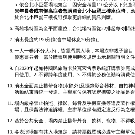
b. 依台北小巨蛋場地規定，因安全考量110公分以下兒
※年長者或有懼高症者想購買台北小巨蛋三樓座位時
，應
於台北小巨蛋三樓視野獲取更詳細的資訊判斷。
高雄場特區為全平面座位；台北場特區從22排起每3排階
演出長度約
190分鐘(含中場休息20分鐘)。
一人一券(不分大小)，皆需憑票入場，本場次非親子節
優惠票券者，需於購票與使用時依規定出示相關證明文件
自2020年起如持國民旅遊卡於寬宏售票系統訂購票券完
日使用。2. 不得跨年度使用。3. 不得於公務值勤時消
演出全面禁止攜帶食物(水除外)及攝錄影音器材、自拍
活動結束時統一發還。主辦單位保有認定攜帶之物品是否
場內嚴格禁止拍照、攝影、錄音及手機直播等違反著作權
場，且保留法律追訴權。主辦單位保有認定違反行為之權
基於公共安全，場內禁止攜帶外食、飲料、寵物、不得吸
各表演場館有其入場規定，請持票觀眾務必遵守主辦單位