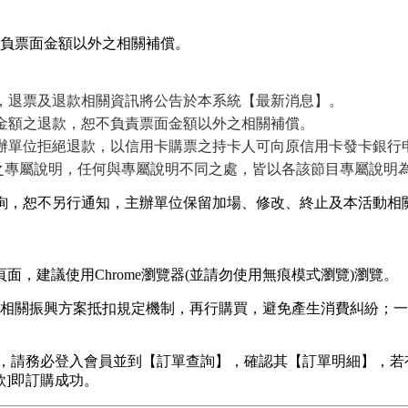
負票面金額以外之相關補償。
，退票及退款相關資訊將公告於本系統【最新消息】。
金額之退款，恕不負責票面金額以外之相關補償。
辦單位拒絕退款，以信用卡購票之持卡人可向原信用卡發卡銀行
之專屬說明，任何與專屬說明不同之處，皆以各該節目專屬說明
詢，恕不另行通知，主辦單位保留加場、修改、終止及本活動相
面，建議使用Chrome瀏覽器(並請勿使用無痕模式瀏覽)瀏覽。
相關振興方案抵扣規定機制，再行購買，避免產生消費糾紛；一
與否，請務必登入會員並到【訂單查詢】，確認其【訂單明細】，若
款]即訂購成功。