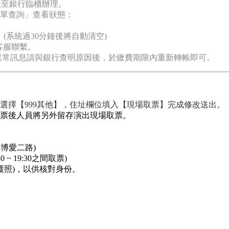
法至銀行臨櫃辦理。
訂單查詢」查看狀態：
(系統過30分鐘後將自動清空)
客服聯繫。
異常訊息請與銀行查明原因後，於繳費期限內重新轉帳即可。
選擇【999其他】，住址欄位填入【現場取票】完成修改送出。
票後人員將另外留存演出現場取票。
層博愛二路
)
~ 19:30之間取票)
：護照)，以供核對身份。