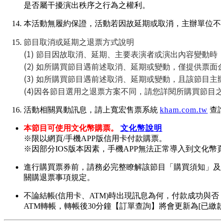
是否屬干擾演出秩序之行為之權利。
本活動無履約保證，活動若因故延期或取消，主辦單位不
節目取消或延期之退票方式說明
(1)
節目因故取消、延期、主要表演者或演出內容變動時
(2)
如所購買節目遇前述取消、延期或變動，僅提供票面
(3)
如所購買節目遇前述取消、延期或變動，且該節目主
(4)
因各節目選用之退票方案不同，請您詳閱所購買節目
活動相關異動訊息，請上寬宏售票系統
kham.com.tw
查
本節目可使用文化幣購票。
文化幣說明
※限以網頁/手機APP版信用卡付款購票。
※因部分IOS版本因素，手機APP無法正常導入到文化幣頁
進行購買票券前，請務必完整瞭解該節目「購買須知」及
關購退票事項規定。
不論結帳(信用卡、ATM)時出現訊息為何，付款成功
ATM轉帳，轉帳後30分鐘【訂單查詢】將會更新為[已繳