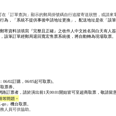
可在「訂單查詢」顯示的郵局掛號碼自行追蹤寄送狀態，或請來電 07
行為，「系統不提供事後申請地址更換」。配送地址是依「該筆
郵寄資料須填寫『完整且正確』之收件人中文姓名與白天有人簽
，該筆訂單經郵局退回寬宏售票系統後，將自動轉為現場取票。
/02訂購，06/05起可取票)。
領取票券。
路訂票者，請於演出前1天00:01開始皆可至超商取票，敬請留
損等問題。
-go」機台取票。
務人員可供協助。