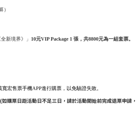
算）
《全新境界》」
10元VIP Package
1 張，共8800元為一組套票。
下載寬宏售票手機APP進行購票，以免驗證失敗。
(如購票日距活動日不足三日，請於活動開始前完成退票申請，