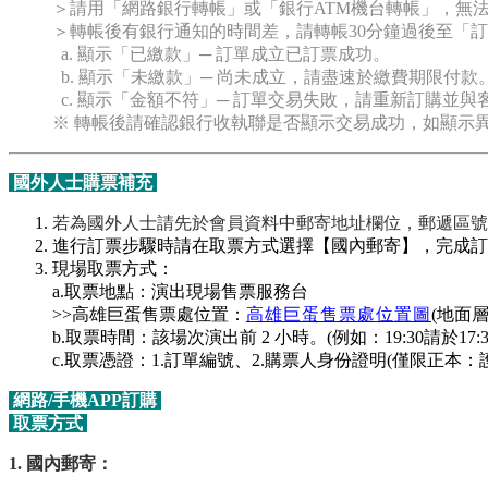
＞請用「網路銀行轉帳」或「銀行ATM機台轉帳」，無
＞轉帳後有銀行通知的時間差，請轉帳30分鐘過後至「
a. 顯示「已繳款」─ 訂單成立已訂票成功。
b. 顯示「未繳款」─ 尚未成立，請盡速於繳費期限付款。
c. 顯示「金額不符」─ 訂單交易失敗，請重新訂購並與
※ 轉帳後請確認銀行收執聯是否顯示交易成功，如顯示
國外人士購票補充
若為國外人士請先於會員資料中郵寄地址欄位，郵遞區號
進行訂票步驟時請在取票方式選擇【國內郵寄】，完成訂
現場取票方式：
a.取票地點：演出現場售票服務台
>>高雄巨蛋售票處位置：
高雄巨蛋售票處位置圖
(
地面
b.取票時間：該場次演出前 2 小時。(例如：19:30請於17:30 
c.取票憑證：1.訂單編號、2.購票人身份證明(僅限正本
網路/手機APP訂購
取票方式
1. 國內郵寄：