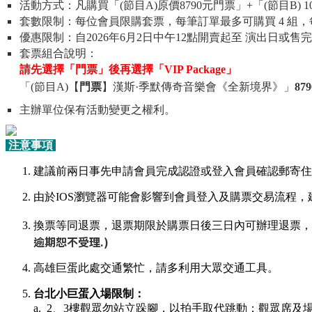
活動方式：凡購買「(節目A)原價8790元門票」+「(節目B) 1
套數限制：每位會員限購套票，每筆訂單最多可購買 4 組，
優惠限制：自2026年6月2日中午12點開賣起至 演出日
套票組合說明：
請先選擇「門票」後再選擇「VIP Package」
「(節目A)【
門票
】漢斯·季默傳奇音樂會《全新境界》」
87
主辦單位保有活動變更之權利。
注意事項
建議前兩日事先申請會員完成認證或登入會員確認郵寄住
由於IOS瀏覽器可能會影響到會員登入及購票交易流程，建
換票等同退票，退票期限於購票日後三日內可辦理退票，
逾期恕不受理.)
高雄巨蛋此處交通繁忙，請多利用大眾交通工具。
台北小巨蛋入場限制：
a. 2、3樓觀眾勿站立跺腳，以拍手取代跳動；觀眾席及