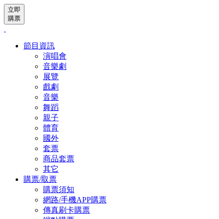
立即
購票
節目資訊
演唱會
音樂劇
展覽
戲劇
音樂
舞蹈
親子
體育
國外
套票
商品套票
其它
購票/取票
購票須知
網路/手機APP購票
傳真刷卡購票