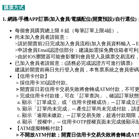
購票方式
1. 網路/手機APP訂票(加入會員/電腦配位(開賣預設)/自行選位)
每個會員購買總上限 8 組（每筆訂單上限4組）。
尚未加入會員者請留意：
>請於開賣前2日完成加入會員流程(加入會員資料輸入→
>申請會員Email認證信部分：建議如需採免費信箱者可利
>由於IOS瀏覽器可能會影響到會員登入及購票交易流程，
已加入會員者請留意：(請務必完成認證方可進行購票)
建議於開賣前兩日先行登入會員，本售票系統之會員密碼
【信用卡付款】
＞採信用卡3D認證付款。
＞
開賣當日若信用卡交易失敗將會轉成ATM付款，不可
＞完成信用卡付款後，可在「訂單查詢」，確認訂單狀態
a. 顯示「訂單成立」或「信用卡授權成功」─ 訂單成立
b. 顯示「訂單尚未完成」─ 產生訂單尚未完成付款，
c. 顯示「逾期未繳款」─ 訂單交易失敗，超過付款期限
d. 顯示「授權中」─ 信用卡OTP授權頁面未完成後顯
【ATM虛擬轉帳付款】
＞
不開放ATM付款；開賣日信用卡交易失敗將會轉成A