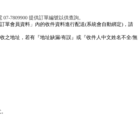
-7809900 提供訂單編號以供查詢。
訂單會員資料」內的收件資料進行配送(系統會自動綁定)，請
收之地址，若有『地址缺漏/有誤』或『收件人中文姓名不全/無
意。