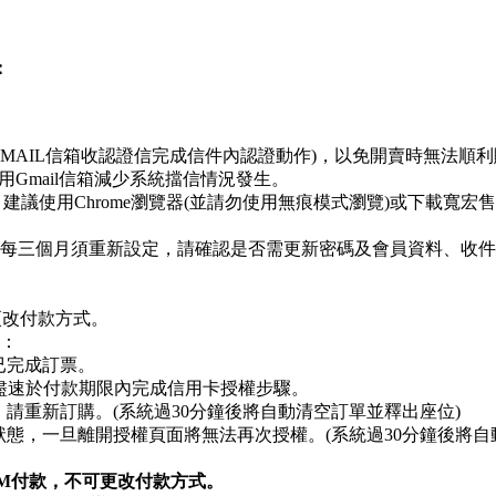
：
EMAIL信箱收認證信完成信件內認證動作)，以免開賣時無法順
用Gmail信箱減少系統擋信情況發生。
建議使用Chrome瀏覽器(並請勿使用無痕模式瀏覽)或下載寬宏
每三個月須重新設定，請確認是否需更新密碼及會員資料、收
更改付款方式。
：
已完成訂票。
請盡速於付款期限內完成信用卡授權步驟。
，請重新訂購。(系統過30分鐘後將自動清空訂單並釋出座位)
示狀態，一旦離開授權頁面將無法再次授權。(系統過30分鐘後將自
TM付款，不可更改付款方式。