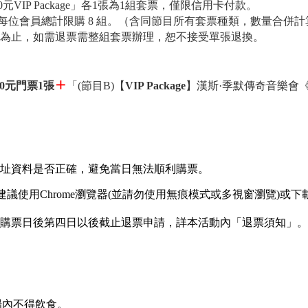
0元VIP Package」各1張為1組套票，僅限信用卡付款。
每位會員總計限購 8 組。（含同節目所有套票種類，數量合併計
或售完為止，如需退票需整組套票辦理，恕不接受單張退換。
＋
90元門票1張
「(節目B)【
VIP Package
】漢斯·季默傳奇音樂會
址資料是否正確，避免當日無法順利購票。
議使用Chrome瀏覽器(並請勿使用無痕模式或多視窗瀏覽)或
購票日後第四日以後截止退票申請，詳本活動內「退票須知」。
場內不得飲食。