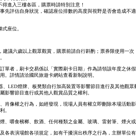
童不得進入三樓各區，購票時請特別注意！
事先評估自身狀況，確認座位排數的高度與視野是否會造成不適
梯式座位。
目，建議六歲以上觀眾觀賞，購票前請自行斟酌；票券限使用一次
。
成訂單者，刷卡交易係以「實際刷卡日期」作為請領該年度之休假
費使用。詳情請洽國民旅遊卡網站查看新制說明。
神器、LED燈牌、板凳類自行加高裝置等影響節目進行及其他觀
屬影響節目進行或其他人觀賞品質之權利。
、肖像權之行為，如經發現，現場人員有權立即刪除本場活動影
利。
煙、嚼食檳榔、飲酒、任何種類之金屬、玻璃、雷射筆、煙火或
及各表演場館各項規定，如有干擾演出秩序之行為，主辦單位有