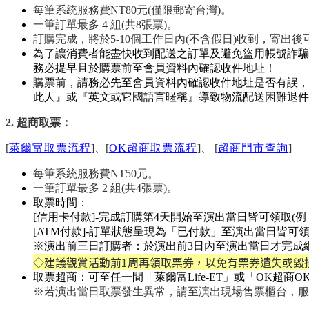
每筆系統服務費NT80元(僅限郵寄台灣)。
一筆訂單最多 4 組(共8張票)。
訂購完成，將於5-10個工作日內(不含假日)收到，寄出後
為了讓消費者能盡快收到配送之訂單及避免盜用帳號詐騙
務必提早且於購票前至會員資料內確認收件地址！
購票前，請務必先至會員資料內確認收件地址是否有誤，
此人』或『英文或它國語言暱稱』導致物流配送困難退件
2. 超商取票：
[
萊爾富取票流程
]、[
OK超商取票流程
]、 [
超商門市查詢
]
每筆系統服務費NT50元。
一筆訂單最多 2 組(共4張票)。
取票時間：
[信用卡付款]-完成訂購第4天開始至演出當日皆可領取(例：06
[ATM付款]-訂單狀態呈現為「已付款」至演出當日皆可
※演出前三日訂購者：於演出前3日內至演出當日才完成網
◇建議觀賞活動前1周再領取票券，以免有票券遺失或毀
取票超商：可至任一間「萊爾富Life-ET」或「OK超商OK
※若演出當日取票發生異常，請至演出現場售票櫃台，服