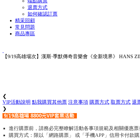
端點購票
退票方式
如何確認訂票
精采回顧
常見問題
商品專區
【9/19高雄場次】漢斯·季默傳奇音樂會《全新境界》 HANS ZIMMER 
❮
VIP活動說明
點我購買其他票
注意事項
購票方式
取票方式
退
❯
9/19高雄場 8800元VIP
套票活動
進行購票前，請務必完整瞭解活動各事項規範及相關優惠票
購買方式：限以「網路購票」 或「手機APP」信用卡付款購