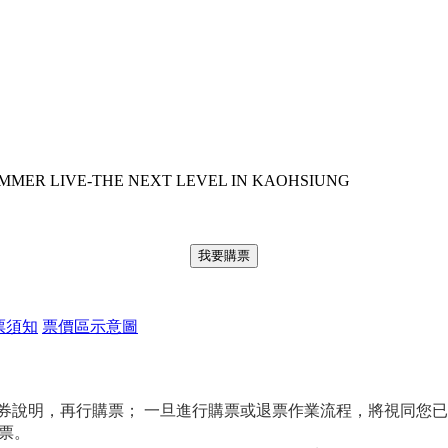
LIVE-THE NEXT LEVEL IN KAOHSIUNG
我要購票
票須知
票價區示意圖
券說明，再行購票； 一旦進行購票或退票作業流程，將視同您
票。