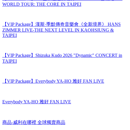
HIGE DANDISM ASIA TOUR 2026 - in TAIPEI
【VIP Package】XG世界巡迴演唱會 THE CORE 台北站 XG
WORLD TOUR: THE CORE IN TAIPEI
【VIP Package】漢斯·季默傳奇音樂會《全新境界》 HANS
ZIMMER LIVE-THE NEXT LEVEL IN KAOHSIUNG &
TAIPEI
【VIP Package】Shizuka Kudo 2026 "Dynamic" CONCERT in
TAIPEI
【VIP Package】Everybody YA-HO 雅好 FAN LIVE
Everybody YA-HO 雅好 FAN LIVE