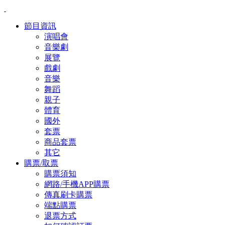
節目資訊
演唱會
音樂劇
展覽
戲劇
音樂
舞蹈
親子
體育
國外
套票
商品套票
其它
購票/取票
購票須知
網路/手機APP購票
傳真刷卡購票
端點購票
退票方式