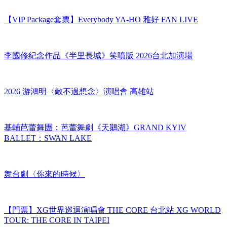
【VIP Package套票】Everybody YA-HO 雅好 FAN LIVE
李國修紀念作品《半里長城》笑噴版 2026台北加演場
2026 游鴻明〈敵不過想念〉演唱會 高雄站
基輔芭蕾舞團：芭蕾舞劇《天鵝湖》GRAND KYIV
BALLET：SWAN LAKE
舞台劇〈你來的時候〉