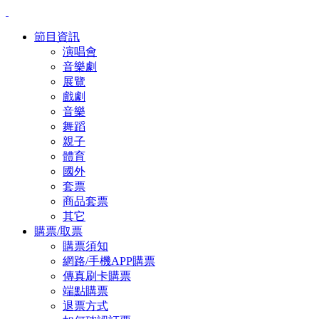
節目資訊
演唱會
音樂劇
展覽
戲劇
音樂
舞蹈
親子
體育
國外
套票
商品套票
其它
購票/取票
購票須知
網路/手機APP購票
傳真刷卡購票
端點購票
退票方式