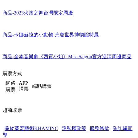
商品-2023火焰之舞台灣限定周邊
商品-卡娜赫拉的小動物 荒唐世界博物館特展
商品-全本音樂劇《西貢小姐》Miss Saigon官方巡演周邊商品
購票方式
網路
APP
端點購票
購票
購票
超商取票
|
關於寛宏藝術KHAMINC
|
隱私權政策
|
服務條款
|
防詐騙宣
導