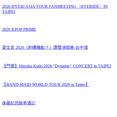
2026 HYERI ASIA TOUR FANMEETING〈HYERIDE〉IN
TAIPEI
2026 KPOP PRIME
梁文音 2026《約哪幾點？》讚聲演唱會-台中場
【門票】Shizuka Kudo 2026 "Dynamic" CONCERT in TAIPEI
【BAND-MAID WORLD TOUR 2026 in Taipei】
侏羅紀恐龍奇遇記