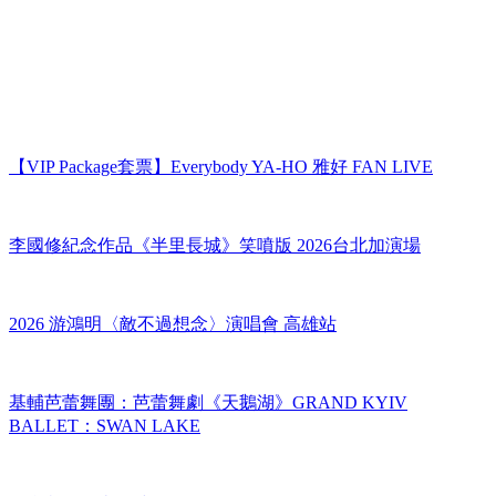
【VIP Package套票】Everybody YA-HO 雅好 FAN LIVE
李國修紀念作品《半里長城》笑噴版 2026台北加演場
2026 游鴻明〈敵不過想念〉演唱會 高雄站
基輔芭蕾舞團：芭蕾舞劇《天鵝湖》GRAND KYIV
BALLET：SWAN LAKE