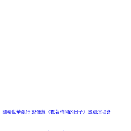
國泰世華銀行 彭佳慧《數著時間的日子》巡迴演唱會