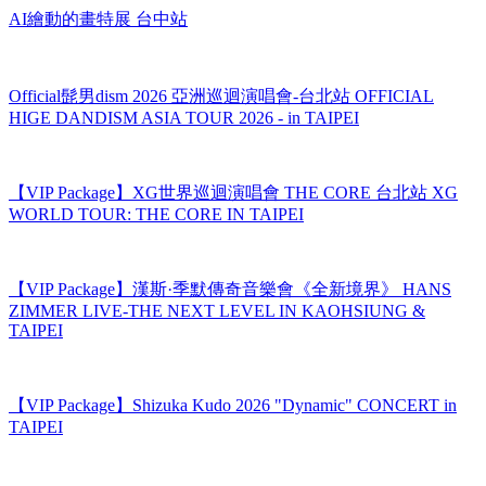
AI繪動的畫特展 台中站
Official髭男dism 2026 亞洲巡迴演唱會-台北站 OFFICIAL
HIGE DANDISM ASIA TOUR 2026 - in TAIPEI
【VIP Package】XG世界巡迴演唱會 THE CORE 台北站 XG
WORLD TOUR: THE CORE IN TAIPEI
【VIP Package】漢斯·季默傳奇音樂會《全新境界》 HANS
ZIMMER LIVE-THE NEXT LEVEL IN KAOHSIUNG &
TAIPEI
【VIP Package】Shizuka Kudo 2026 "Dynamic" CONCERT in
TAIPEI