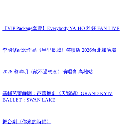
【VIP Package套票】Everybody YA-HO 雅好 FAN LIVE
李國修紀念作品《半里長城》笑噴版 2026台北加演場
2026 游鴻明〈敵不過想念〉演唱會 高雄站
基輔芭蕾舞團：芭蕾舞劇《天鵝湖》GRAND KYIV
BALLET：SWAN LAKE
舞台劇〈你來的時候〉