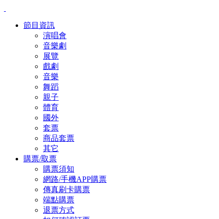
節目資訊
演唱會
音樂劇
展覽
戲劇
音樂
舞蹈
親子
體育
國外
套票
商品套票
其它
購票/取票
購票須知
網路/手機APP購票
傳真刷卡購票
端點購票
退票方式