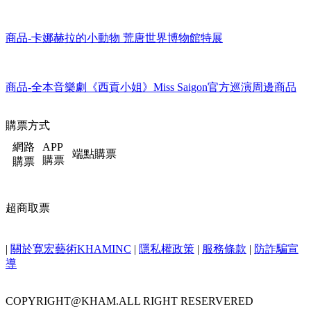
商品-2023火焰之舞台灣限定周邊
商品-卡娜赫拉的小動物 荒唐世界博物館特展
商品-全本音樂劇《西貢小姐》Miss Saigon官方巡演周邊商品
購票方式
網路
APP
端點購票
購票
購票
超商取票
|
關於寛宏藝術KHAMINC
|
隱私權政策
|
服務條款
|
防詐騙宣
導