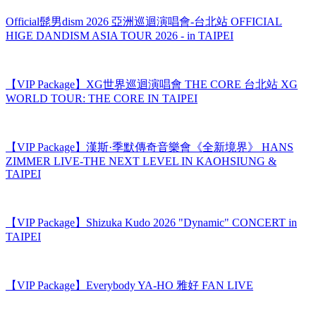
Official髭男dism 2026 亞洲巡迴演唱會-台北站 OFFICIAL
HIGE DANDISM ASIA TOUR 2026 - in TAIPEI
【VIP Package】XG世界巡迴演唱會 THE CORE 台北站 XG
WORLD TOUR: THE CORE IN TAIPEI
【VIP Package】漢斯·季默傳奇音樂會《全新境界》 HANS
ZIMMER LIVE-THE NEXT LEVEL IN KAOHSIUNG &
TAIPEI
【VIP Package】Shizuka Kudo 2026 "Dynamic" CONCERT in
TAIPEI
【VIP Package】Everybody YA-HO 雅好 FAN LIVE