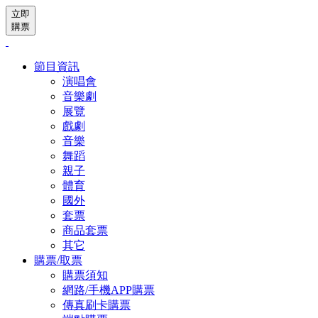
立即
購票
節目資訊
演唱會
音樂劇
展覽
戲劇
音樂
舞蹈
親子
體育
國外
套票
商品套票
其它
購票/取票
購票須知
網路/手機APP購票
傳真刷卡購票