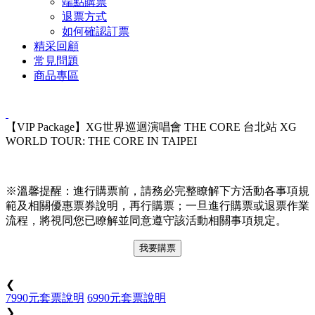
端點購票
退票方式
如何確認訂票
精采回顧
常見問題
商品專區
【VIP Package】XG世界巡迴演唱會 THE CORE 台北站 XG
WORLD TOUR: THE CORE IN TAIPEI
※溫馨提醒：進行購票前，請務必完整瞭解下方活動各事項規
範及相關優惠票券說明，再行購票；一旦進行購票或退票作業
流程，將視同您已瞭解並同意遵守該活動相關事項規定。
我要購票
❮
7990元套票說明
6990元套票說明
❯