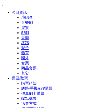
節目資訊
演唱會
音樂劇
展覽
戲劇
音樂
舞蹈
親子
體育
國外
套票
商品套票
其它
購票/取票
購票須知
網路/手機APP購票
傳真刷卡購票
端點購票
退票方式