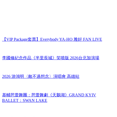
【VIP Package套票】Everybody YA-HO 雅好 FAN LIVE
李國修紀念作品《半里長城》笑噴版 2026台北加演場
2026 游鴻明〈敵不過想念〉演唱會 高雄站
基輔芭蕾舞團：芭蕾舞劇《天鵝湖》GRAND KYIV
BALLET：SWAN LAKE