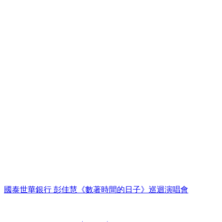
國泰世華銀行 彭佳慧《數著時間的日子》巡迴演唱會