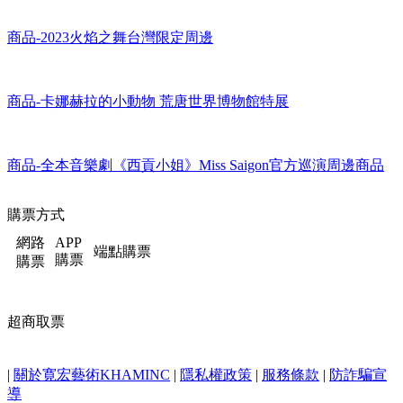
商品-2023火焰之舞台灣限定周邊
商品-卡娜赫拉的小動物 荒唐世界博物館特展
商品-全本音樂劇《西貢小姐》Miss Saigon官方巡演周邊商品
購票方式
網路
APP
端點購票
購票
購票
超商取票
|
關於寛宏藝術KHAMINC
|
隱私權政策
|
服務條款
|
防詐騙宣
導