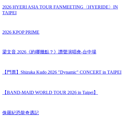
2026 HYERI ASIA TOUR FANMEETING〈HYERIDE〉IN
TAIPEI
2026 KPOP PRIME
梁文音 2026《約哪幾點？》讚聲演唱會-台中場
【門票】Shizuka Kudo 2026 "Dynamic" CONCERT in TAIPEI
【BAND-MAID WORLD TOUR 2026 in Taipei】
侏羅紀恐龍奇遇記