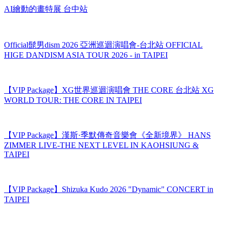
AI繪動的畫特展 台中站
Official髭男dism 2026 亞洲巡迴演唱會-台北站 OFFICIAL
HIGE DANDISM ASIA TOUR 2026 - in TAIPEI
【VIP Package】XG世界巡迴演唱會 THE CORE 台北站 XG
WORLD TOUR: THE CORE IN TAIPEI
【VIP Package】漢斯·季默傳奇音樂會《全新境界》 HANS
ZIMMER LIVE-THE NEXT LEVEL IN KAOHSIUNG &
TAIPEI
【VIP Package】Shizuka Kudo 2026 "Dynamic" CONCERT in
TAIPEI