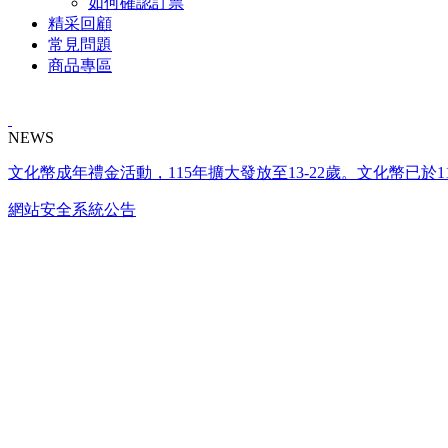
如何確認訂票
精采回顧
常見問題
商品專區
NEWS
文化幣成年禮金活動，115年擴大發放至13-22歲。文化幣已於1
網站安全系統公告