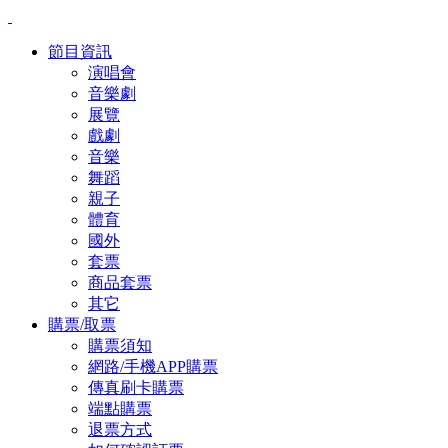
節目資訊
演唱會
音樂劇
展覽
戲劇
音樂
舞蹈
親子
體育
國外
套票
商品套票
其它
購票/取票
購票須知
網路/手機APP購票
傳真刷卡購票
端點購票
退票方式