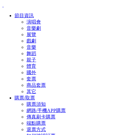
節目資訊
演唱會
音樂劇
展覽
戲劇
音樂
舞蹈
親子
體育
國外
套票
商品套票
其它
購票/取票
購票須知
網路/手機APP購票
傳真刷卡購票
端點購票
退票方式