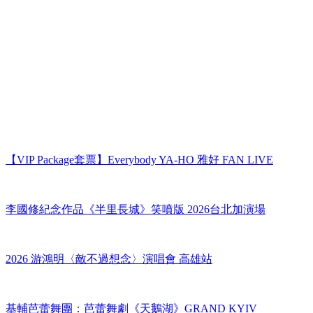
【VIP Package套票】Everybody YA-HO 雅好 FAN LIVE
李國修紀念作品《半里長城》笑噴版 2026台北加演場
2026 游鴻明〈敵不過想念〉演唱會 高雄站
基輔芭蕾舞團：芭蕾舞劇《天鵝湖》GRAND KYIV
BALLET：SWAN LAKE