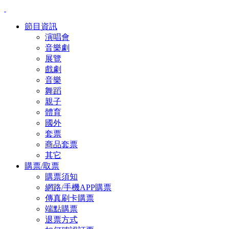
節目資訊
演唱會
音樂劇
展覽
戲劇
音樂
舞蹈
親子
體育
國外
套票
商品套票
其它
購票/取票
購票須知
網路/手機APP購票
傳真刷卡購票
端點購票
退票方式