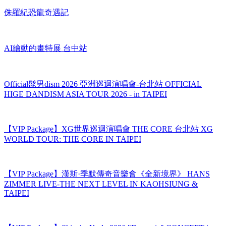
AI繪動的畫特展 台中站
Official髭男dism 2026 亞洲巡迴演唱會-台北站 OFFICIAL
HIGE DANDISM ASIA TOUR 2026 - in TAIPEI
【VIP Package】XG世界巡迴演唱會 THE CORE 台北站 XG
WORLD TOUR: THE CORE IN TAIPEI
【VIP Package】漢斯·季默傳奇音樂會《全新境界》 HANS
ZIMMER LIVE-THE NEXT LEVEL IN KAOHSIUNG &
TAIPEI
【VIP Package】Shizuka Kudo 2026 "Dynamic" CONCERT in
TAIPEI