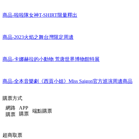
商品-2023火焰之舞台灣限定周邊
商品-卡娜赫拉的小動物 荒唐世界博物館特展
商品-全本音樂劇《西貢小姐》Miss Saigon官方巡演周邊商品
購票方式
網路
APP
端點購票
購票
購票
超商取票
|
關於寛宏藝術KHAMINC
|
隱私權政策
|
服務條款
|
防詐騙宣