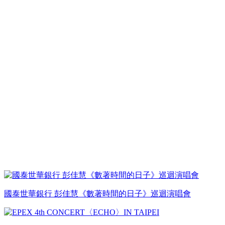
國泰世華銀行 彭佳慧《數著時間的日子》巡迴演唱會