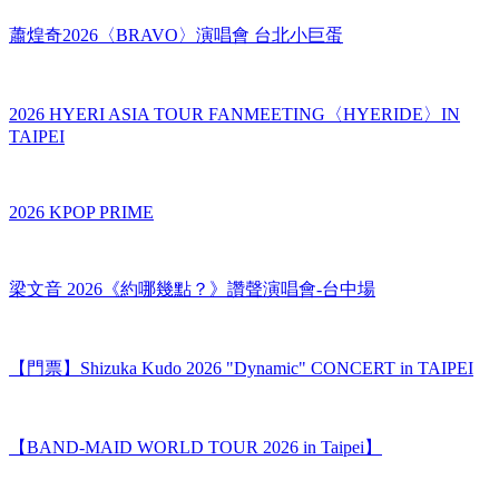
2026 HYERI ASIA TOUR FANMEETING〈HYERIDE〉IN
TAIPEI
2026 KPOP PRIME
梁文音 2026《約哪幾點？》讚聲演唱會-台中場
【門票】Shizuka Kudo 2026 "Dynamic" CONCERT in TAIPEI
【BAND-MAID WORLD TOUR 2026 in Taipei】
侏羅紀恐龍奇遇記