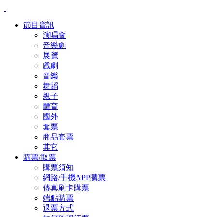
節目資訊
演唱會
音樂劇
展覽
戲劇
音樂
舞蹈
親子
體育
國外
套票
商品套票
其它
購票/取票
購票須知
網路/手機APP購票
傳真刷卡購票
端點購票
退票方式