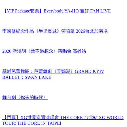
【VIP Package套票】Everybody YA-HO 雅好 FAN LIVE
李國修紀念作品《半里長城》笑噴版 2026台北加演場
2026 游鴻明〈敵不過想念〉演唱會 高雄站
基輔芭蕾舞團：芭蕾舞劇《天鵝湖》GRAND KYIV
BALLET：SWAN LAKE
舞台劇〈你來的時候〉