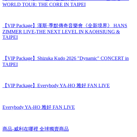
【VIP Package】XG世界巡迴演唱會 THE CORE 台北站 XG
WORLD TOUR: THE CORE IN TAIPEI
【VIP Package】漢斯·季默傳奇音樂會《全新境界》 HANS
ZIMMER LIVE-THE NEXT LEVEL IN KAOHSIUNG &
TAIPEI
【VIP Package】Shizuka Kudo 2026 "Dynamic" CONCERT in
TAIPEI
【VIP Package】Everybody YA-HO 雅好 FAN LIVE
Everybody YA-HO 雅好 FAN LIVE