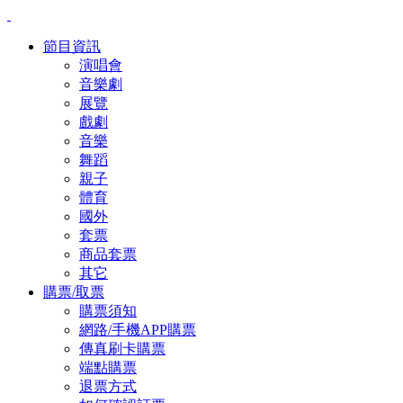
節目資訊
演唱會
音樂劇
展覽
戲劇
音樂
舞蹈
親子
體育
國外
套票
商品套票
其它
購票/取票
購票須知
網路/手機APP購票
傳真刷卡購票
端點購票
退票方式