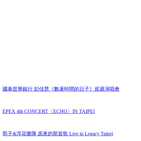
國泰世華銀行 彭佳慧《數著時間的日子》巡迴演唱會
EPEX 4th CONCERT〈ECHO〉IN TAIPEI
郭子&浮花樂隊 原來的那首歌 Live in Legacy Taipei