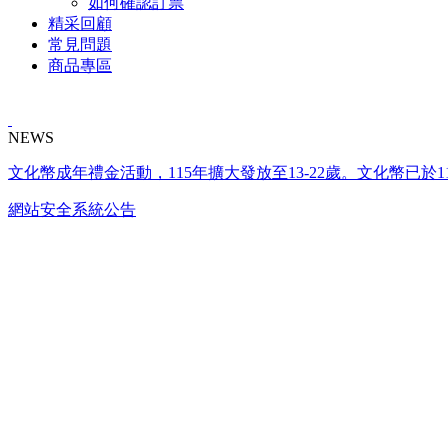
如何確認訂票
精采回顧
常見問題
商品專區
NEWS
文化幣成年禮金活動，115年擴大發放至13-22歲。文化幣已於1
網站安全系統公告