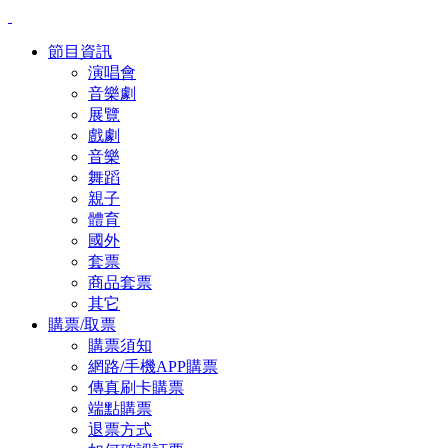
節目資訊
演唱會
音樂劇
展覽
戲劇
音樂
舞蹈
親子
體育
國外
套票
商品套票
其它
購票/取票
購票須知
網路/手機APP購票
傳真刷卡購票
端點購票
退票方式