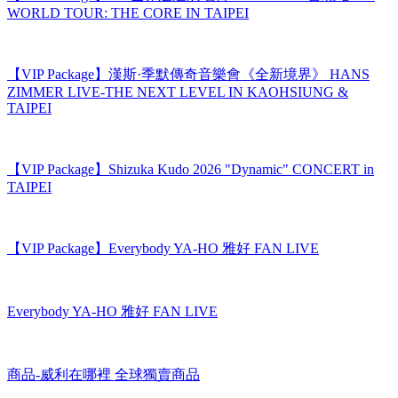
【VIP Package】XG世界巡迴演唱會 THE CORE 台北站 XG
WORLD TOUR: THE CORE IN TAIPEI
【VIP Package】漢斯·季默傳奇音樂會《全新境界》 HANS
ZIMMER LIVE-THE NEXT LEVEL IN KAOHSIUNG &
TAIPEI
【VIP Package】Shizuka Kudo 2026 "Dynamic" CONCERT in
TAIPEI
【VIP Package】Everybody YA-HO 雅好 FAN LIVE
Everybody YA-HO 雅好 FAN LIVE