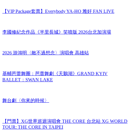
【VIP Package套票】Everybody YA-HO 雅好 FAN LIVE
李國修紀念作品《半里長城》笑噴版 2026台北加演場
2026 游鴻明〈敵不過想念〉演唱會 高雄站
基輔芭蕾舞團：芭蕾舞劇《天鵝湖》GRAND KYIV
BALLET：SWAN LAKE
舞台劇〈你來的時候〉