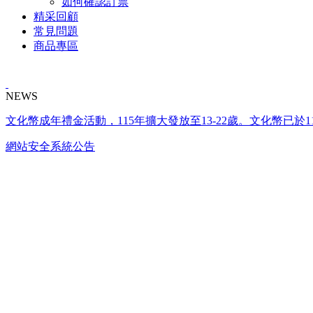
如何確認訂票
精采回顧
常見問題
商品專區
NEWS
文化幣成年禮金活動，115年擴大發放至13-22歲。文化幣已於1
網站安全系統公告