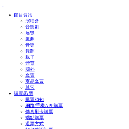
節目資訊
演唱會
音樂劇
展覽
戲劇
音樂
舞蹈
親子
體育
國外
套票
商品套票
其它
購票/取票
購票須知
網路/手機APP購票
傳真刷卡購票
端點購票
退票方式